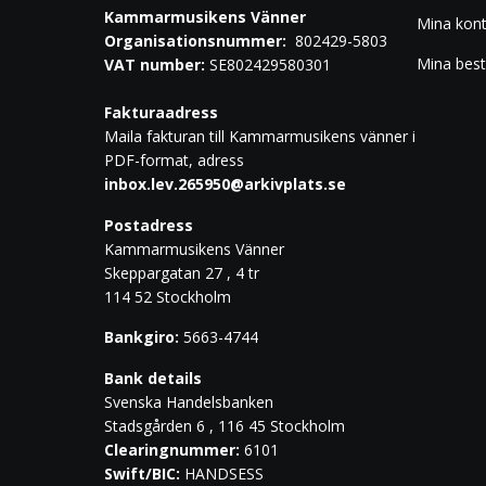
Kammarmusikens Vänner
Mina kon
Organisationsnummer:
802429-5803
Mina best
VAT number:
SE802429580301
Fakturaadress
Maila fakturan till Kammarmusikens vänner i
PDF-format, adress
inbox.lev.265950@arkivplats.se
Postadress
Kammarmusikens Vänner
Skeppargatan 27 , 4 tr
114 52 Stockholm
Bankgiro:
5663-4744
Bank details
Svenska Handelsbanken
Stadsgården 6 , 116 45 Stockholm
Clearingnummer:
6101
Swift/BIC:
HANDSESS