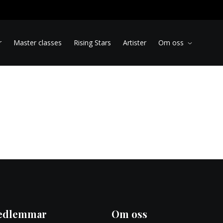
r
Master classes
Rising Stars
Artister
Om oss
edlemmar
Om oss