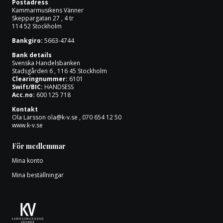
Postadress
Om oss
Kammarmusikens Vänner
Skeppargatan 27 , 4 tr
114 52 Stockholm
Bankgiro:
5663-4744
Bank details
Svenska Handelsbanken
Stadsgården 6 , 116 45 Stockholm
Clearingnummer:
6101
Swift/BIC:
HANDSESS
Acc.no:
600 125 718
Kontakt
Ola Larsson
ola@k-v.se
, 070 654 12 50
www.k-v.se
För medlemmar
Mina konto
Mina beställningar