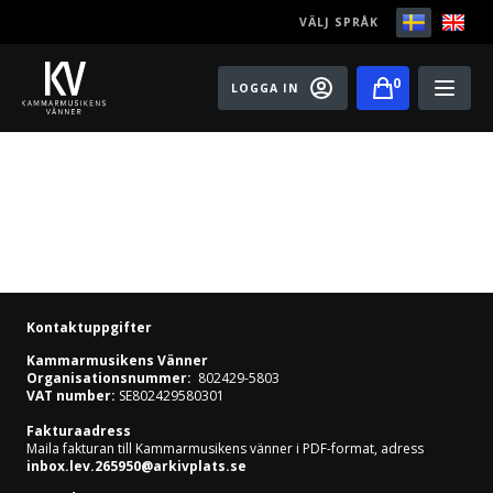
VÄLJ SPRÅK
0
LOGGA IN
Play
Bli medlem
Festivaler
Konserter
Kontaktuppgifter
Master classes
Kammarmusikens Vänner
Organisationsnummer:
802429-5803
VAT number:
SE802429580301
Rising Stars
Fakturaadress
Maila fakturan till Kammarmusikens vänner i PDF-format, adress
Artister
inbox.lev.265950@arkivplats.se