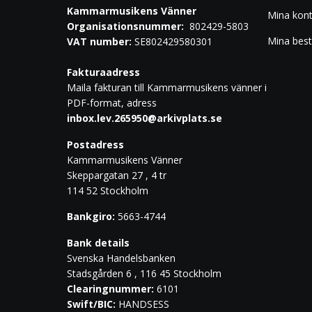
Kammarmusikens Vänner
Mina kon
Organisationsnummer:
802429-5803
Mina best
VAT number:
SE802429580301
Fakturaadress
Maila fakturan till Kammarmusikens vänner i
PDF-format, adress
inbox.lev.265950@arkivplats.se
Postadress
Kammarmusikens Vänner
Skeppargatan 27 , 4 tr
114 52 Stockholm
Bankgiro:
5663-4744
Bank details
Svenska Handelsbanken
Stadsgården 6 , 116 45 Stockholm
Clearingnummer:
6101
Swift/BIC:
HANDSESS