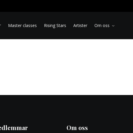
r
Master classes
Rising Stars
Artister
Om oss
edlemmar
Om oss