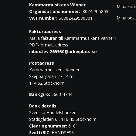
Kammarmusikens Vänner
Mina kon
Organisationsnummer:
802429-5803
Mina best
VAT number:
SE802429580301
Fakturaadress
Maila fakturan till Kammarmusikens vänner i
PDF-format, adress
inbox.lev.265950@arkivplats.se
Postadress
Kammarmusikens Vänner
Skeppargatan 27 , 4 tr
114 52 Stockholm
Bankgiro:
5663-4744
Bank details
Svenska Handelsbanken
Stadsgården 6 , 116 45 Stockholm
Clearingnummer:
6101
Swift/BIC:
HANDSESS