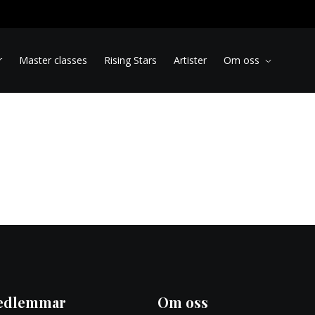
r
Master classes
Rising Stars
Artister
Om oss
edlemmar
Om oss