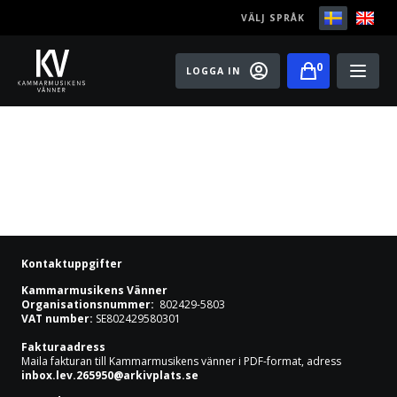
VÄLJ SPRÅK
0
LOGGA IN
Play
Bli medlem
Festivaler
Konserter
Kontaktuppgifter
Master classes
Kammarmusikens Vänner
Organisationsnummer:
802429-5803
VAT number:
SE802429580301
Rising Stars
Fakturaadress
Maila fakturan till Kammarmusikens vänner i PDF-format, adress
Artister
inbox.lev.265950@arkivplats.se