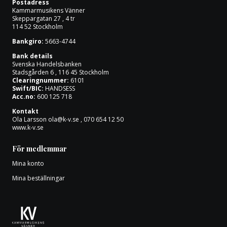
Postadress
Om oss
Kammarmusikens Vänner
Skeppargatan 27 , 4 tr
114 52 Stockholm
Bankgiro:
5663-4744
Bank details
Svenska Handelsbanken
Stadsgården 6 , 116 45 Stockholm
Clearingnummer:
6101
Swift/BIC:
HANDSESS
Acc.no:
600 125 718
Kontakt
Ola Larsson
ola@k-v.se
, 070 654 12 50
www.k-v.se
För medlemmar
Mina konto
Mina beställningar