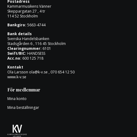
Postadress
Om oss
Kammarmusikens Vänner
Skeppargatan 27 , 4 tr
114 52 Stockholm
Bankgiro:
5663-4744
Bank details
Svenska Handelsbanken
Stadsgården 6 , 116 45 Stockholm
Clearingnummer:
6101
Swift/BIC:
HANDSESS
Acc.no:
600 125 718
Kontakt
Ola Larsson
ola@k-v.se
, 070 654 12 50
www.k-v.se
För medlemmar
Mina konto
Mina beställningar