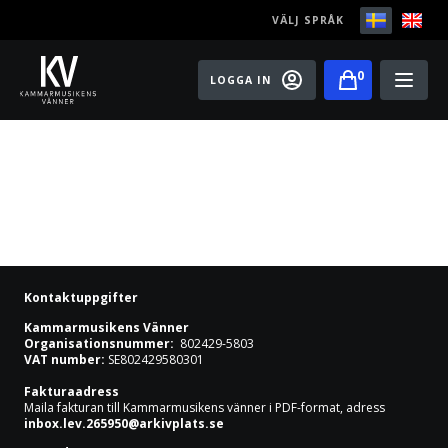
VÄLJ SPRÅK
0
LOGGA IN
Play
Bli medlem
Festivaler
Konserter
Kontaktuppgifter
Master classes
Kammarmusikens Vänner
Organisationsnummer:
802429-5803
VAT number:
SE802429580301
Rising Stars
Fakturaadress
Maila fakturan till Kammarmusikens vänner i PDF-format, adress
Artister
inbox.lev.265950@arkivplats.se