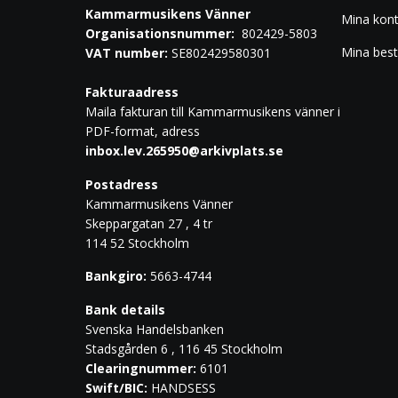
Kammarmusikens Vänner
Mina kon
Organisationsnummer:
802429-5803
Mina best
VAT number:
SE802429580301
Fakturaadress
Maila fakturan till Kammarmusikens vänner i
PDF-format, adress
inbox.lev.265950@arkivplats.se
Postadress
Kammarmusikens Vänner
Skeppargatan 27 , 4 tr
114 52 Stockholm
Bankgiro:
5663-4744
Bank details
Svenska Handelsbanken
Stadsgården 6 , 116 45 Stockholm
Clearingnummer:
6101
Swift/BIC:
HANDSESS