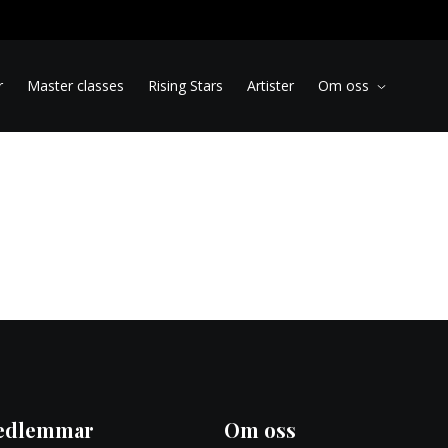
r
Master classes
Rising Stars
Artister
Om oss
edlemmar
Om oss