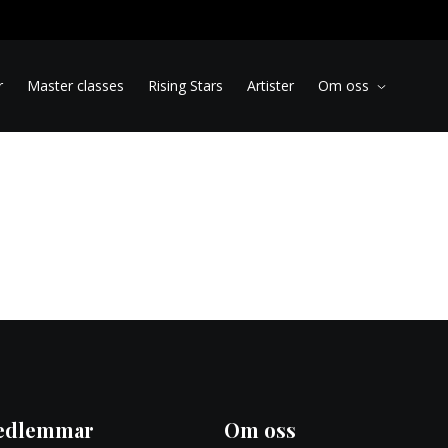
r
Master classes
Rising Stars
Artister
Om oss
edlemmar
Om oss