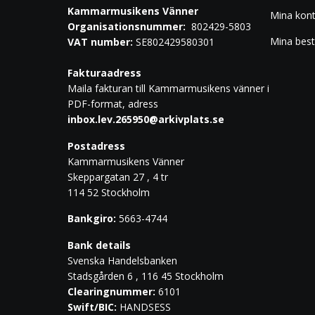
Kammarmusikens Vänner
Mina kon
Organisationsnummer:
802429-5803
Mina best
VAT number:
SE802429580301
Fakturaadress
Maila fakturan till Kammarmusikens vänner i
PDF-format, adress
inbox.lev.265950@arkivplats.se
Postadress
Kammarmusikens Vänner
Skeppargatan 27 , 4 tr
114 52 Stockholm
Bankgiro:
5663-4744
Bank details
Svenska Handelsbanken
Stadsgården 6 , 116 45 Stockholm
Clearingnummer:
6101
Swift/BIC:
HANDSESS