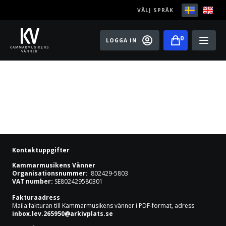
VÄLJ SPRÅK
0
LOGGA IN
Play
Bli medlem
Festivaler
Konserter
Kontaktuppgifter
Master classes
Kammarmusikens Vänner
Organisationsnummer:
802429-5803
VAT number:
SE802429580301
Rising Stars
Fakturaadress
Maila fakturan till Kammarmusikens vänner i PDF-format, adress
Artister
inbox.lev.265950@arkivplats.se