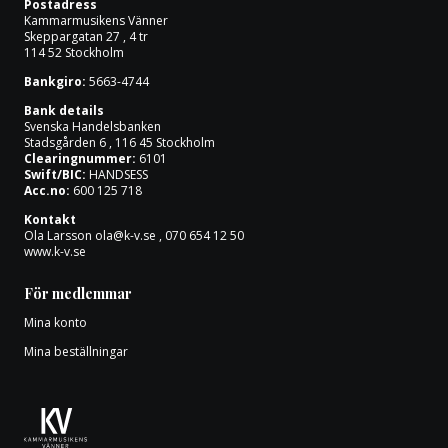
Postadress
Om oss
Kammarmusikens Vänner
Skeppargatan 27 , 4 tr
114 52 Stockholm
Bankgiro:
5663-4744
Bank details
Svenska Handelsbanken
Stadsgården 6 , 116 45 Stockholm
Clearingnummer:
6101
Swift/BIC:
HANDSESS
Acc.no:
600 125 718
Kontakt
Ola Larsson
ola@k-v.se
, 070 654 12 50
www.k-v.se
För medlemmar
Mina konto
Mina beställningar