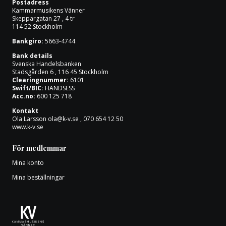
Postadress
Om oss
Kammarmusikens Vänner
Skeppargatan 27 , 4 tr
114 52 Stockholm
Bankgiro:
5663-4744
Bank details
Svenska Handelsbanken
Stadsgården 6 , 116 45 Stockholm
Clearingnummer:
6101
Swift/BIC:
HANDSESS
Acc.no:
600 125 718
Kontakt
Ola Larsson
ola@k-v.se
, 070 654 12 50
www.k-v.se
För medlemmar
Mina konto
Mina beställningar