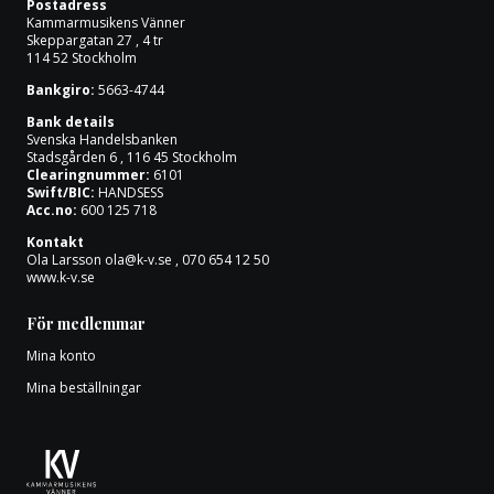
Postadress
Om oss
Kammarmusikens Vänner
Skeppargatan 27 , 4 tr
114 52 Stockholm
Bankgiro:
5663-4744
Bank details
Svenska Handelsbanken
Stadsgården 6 , 116 45 Stockholm
Clearingnummer:
6101
Swift/BIC:
HANDSESS
Acc.no:
600 125 718
Kontakt
Ola Larsson
ola@k-v.se
, 070 654 12 50
www.k-v.se
För medlemmar
Mina konto
Mina beställningar