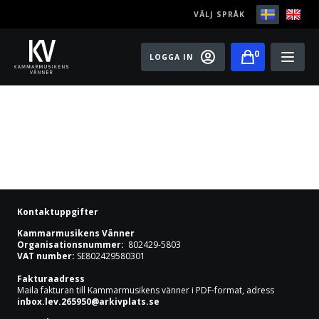
VÄLJ SPRÅK
0
LOGGA IN
Play
Bli medlem
Festivaler
Konserter
Kontaktuppgifter
Master classes
Kammarmusikens Vänner
Organisationsnummer:
802429-5803
VAT number:
SE802429580301
Rising Stars
Fakturaadress
Maila fakturan till Kammarmusikens vänner i PDF-format, adress
Artister
inbox.lev.265950@arkivplats.se