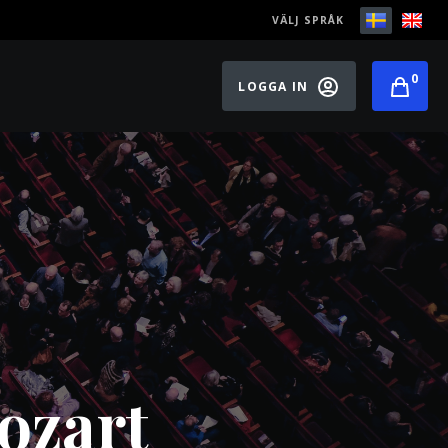
VÄLJ SPRÅK
0
LOGGA IN
ozart