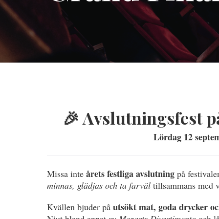
🎉 Avslutningsfest p
Lördag 12 septem
årets festliga avslutning
Missa inte
på festivale
minnas, glädjas och ta farväl
tillsammans med vä
utsökt mat, goda drycker o
Kvällen bjuder på
Njut bland annat av
Mozarts Divertimento
och lå