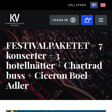
VÄLJ SPRÅK
0
LOGGA IN
Play
FESTIVALPAKETET = 7
Bli medlem
konserter + 3
Festivaler
hotellnätter + Chartrad
Konserter
buss + Ciceron Boel
Master classes
Adler
Rising Stars
Artister