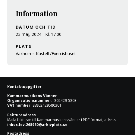
Information
DATUM OCH TID
23 maj, 2024 - Kl. 17.00
PLATS
Vaxholms Kastell /Exercishuset
Kontaktuppgifter
Kammarmusikens Vänner
Organisationsnummer:
802429-5803
VAT number:
SE802429580301
Fakturaadress
Maila fakturan till Kammarmusikens vänner i PDF-format, adress
inbox.lev.265950@arkivplats.se
Postadress