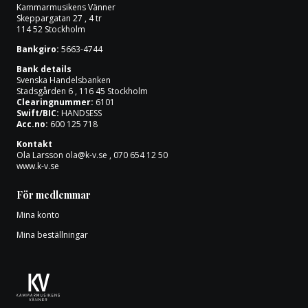
Kammarmusikens Vänner
Skeppargatan 27 , 4 tr
114 52 Stockholm
Bankgiro:
5663-4744
Bank details
Svenska Handelsbanken
Stadsgården 6 , 116 45 Stockholm
Clearingnummer:
6101
Swift/BIC:
HANDSESS
Acc.no:
600 125 718
Kontakt
Ola Larsson
ola@k-v.se
, 070 654 12 50
www.k-v.se
För medlemmar
Mina konto
Mina beställningar