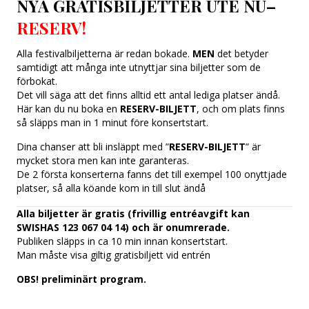
NYA GRATISBILJETTER UTE NU–
Om oss
RESERV!
Alla festivalbiljetterna är redan bokade.
MEN
det betyder
samtidigt att många inte utnyttjar sina biljetter som de
förbokat.
Det vill säga att det finns alltid ett antal lediga platser ändå.
Här kan du nu boka en
RESERV-BILJETT
, och om plats finns
så släpps man in 1 minut före konsertstart.
Dina chanser att bli insläppt med ”
RESERV-BILJETT
” är
mycket stora men kan inte garanteras.
De 2 första konserterna fanns det till exempel 100 onyttjade
platser, så alla köande kom in till slut ändå
Alla biljetter är gratis (frivillig entréavgift kan
SWISHAS 123 067 04 14) och är onumrerade.
Publiken släpps in ca 10 min innan konsertstart.
Man måste visa giltig gratisbiljett vid entrén
OBS! preliminärt program.