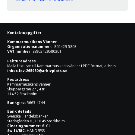
Kontaktuppgifter
Kammarmusikens Vänner
Organisationsnummer:
802429-5803
VAT number:
SE802429580301
Fakturaadress
Maila fakturan till Kammarmusikens vänner i PDF-format, adress
inbox.lev.265950@arkivplats.se
Postadress
Kammarmusikens Vänner
Skeppargatan 27 , 4 tr
114 52 Stockholm
Bankgiro:
5663-4744
Bank details
Svenska Handelsbanken
Stadsgården 6 , 116 45 Stockholm
Clearingnummer:
6101
Swift/BIC:
HANDSESS