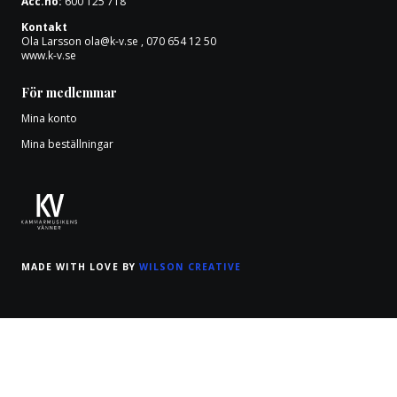
Acc.no:
600 125 718
Kontakt
Ola Larsson
ola@k-v.se
, 070 654 12 50
www.k-v.se
För medlemmar
Mina konto
Mina beställningar
MADE WITH LOVE BY
WILSON CREATIVE