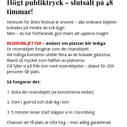
Högt publiktryck – slutsålt på 48
timmar!
Intresset för årets festival är enormt – alla ordinarie biljetter
bokades på mindre än två dygn.
Men – du har fortfarande god chans att uppleva magin!
RESERVBILJETTER
– endast om platser blir lediga
En reservbiljett fungerar som din chansbiljett.
Vid många konserter uteblir flera av de bokade gästerna,
ibland så mycket som hälften av platserna.
Då fyller vi på från kön med reservbiljetter – ibland 50–200
personer får plats.
Så fungerar det:
Boka din reservbiljett (se konserterna nedan)
Kom i god tid och ställ dig i kön
5 minuter innan start släpper vi in i turordning
Chansen att få plats är ofta hög – men aldrig garanterad.