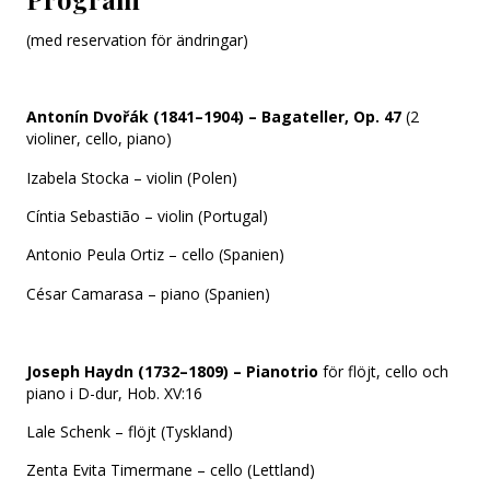
(med reservation för ändringar)
Antonín Dvořák (1841–1904) – Bagateller, Op. 47
(2
violiner, cello, piano)
Izabela Stocka – violin (Polen)
Cíntia Sebastião – violin (Portugal)
Antonio Peula Ortiz – cello (Spanien)
César Camarasa – piano (Spanien)
Joseph Haydn (1732–1809) – Pianotrio
för flöjt, cello och
piano i D-dur, Hob. XV:16
Lale Schenk – flöjt (Tyskland)
Zenta Evita Timermane – cello (Lettland)