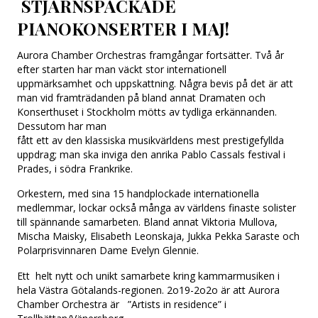
STJÄRNSPÄCKADE
PIANOKONSERTER I MAJ!
Aurora Chamber Orchestras framgångar fortsätter. Två år
efter starten har man väckt stor internationell
uppmärksamhet och uppskattning. Några bevis på det är att
man vid framträdanden på bland annat Dramaten och
Konserthuset i Stockholm mötts av tydliga erkännanden.
Dessutom har man
fått ett av den klassiska musikvärldens mest prestigefyllda
uppdrag; man ska inviga den anrika Pablo Cassals festival i
Prades, i södra Frankrike.
Orkestern, med sina 15 handplockade internationella
medlemmar, lockar också många av världens finaste solister
till spännande samarbeten. Bland annat Viktoria Mullova,
Mischa Maisky, Elisabeth Leonskaja, Jukka Pekka Saraste och
Polarprisvinnaren Dame Evelyn Glennie.
Ett helt nytt och unikt samarbete kring kammarmusiken i
hela Västra Götalands-regionen. 2o19-2o2o är att Aurora
Chamber Orchestra är ”Artists in residence” i