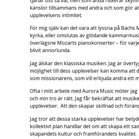
tjänar oss så väl, men som ändå riskerar skymma
känslor tillsammans med andra och som gör att
upplevelsens intimitet.
För mig själv kan det vara att lyssna på Bachs 
kyrka, eller omslutas av glödande kammarmusi
överlägsne Mozarts pianokonserter – för varje
blivit annorlunda.
Jag älskar den klassiska musiken. Jag är övert
möjlighet till dess upplevelser kan komma att d
som missionärens, som vill erbjuda andra ett m
Ofta i mitt arbete med Aurora Music möter jag 
och min tro är rätt. Jag får bekräftat att mus
upplevelser. Att den skapar skillnad och förän
Jag tror att dessa starka upplevelser har betyde
kollektivt plan handlar det om att skapa ett sa
skapandets kultur och framförandets kvalitet.