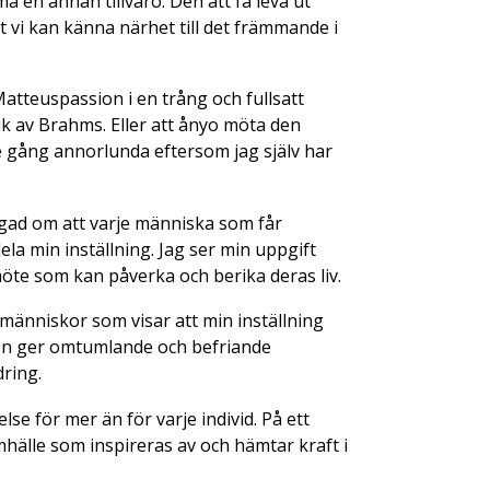
 en annan tillvaro. Den att få leva ut
 vi kan känna närhet till det främmande i
Matteuspassion i en trång och fullsatt
k av Brahms. Eller att ånyo möta den
 gång annorlunda eftersom jag själv har
ygad om att varje människa som får
ela min inställning. Jag ser min uppgift
öte som kan påverka och berika deras liv.
människor som visar att min inställning
iken ger omtumlande och befriande
dring.
lse för mer än för varje individ. På ett
mhälle som inspireras av och hämtar kraft i