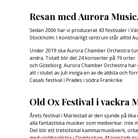
Resan med Aurora Music
Sedan 2006 har vi producerat 43 festivaler i V
Stockholm. I konstnärligt centrum står alltid 
Under 2019 ska Aurora Chamber Orchestra turn
andra. Totalt blir det 24 konserter på 19 orte
och Göteborg. Aurora Chamber Orchestra har d
att i slutet av juli inviga en av de äldsta och 
Casals festival i Prades i södra Frankrike.
Old Ox Festival i vackra 
Årets festival i Mariestad är den sjunde på lika
alla fantastiska musiker som medverkar. Inte m
Det blir ett tretiotiotal kammarmusikverk, or
med världssolister i Domkyrkan, Mariestads te