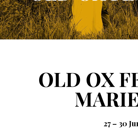
OLD OX F
MARI
27 – 30 Ju