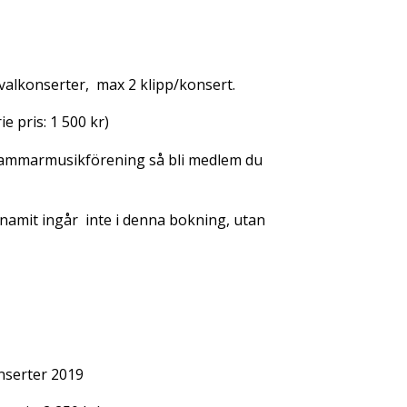
stivalkonserter, max 2 klipp/konsert.
ie pris: 1 500 kr)
Kammarmusikförening så bli medlem du
ynamit ingår inte i denna bokning, utan
onserter 2019