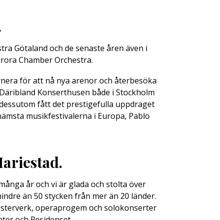
.
ästra Götaland och de senaste åren även i
Aurora Chamber Orchestra.
era för att nå nya arenor och återbesöka
r. Däribland Konserthusen både i Stockholm
essutom fått det prestigefulla uppdraget
förnämsta musikfestivalerna i Europa, Pablo
Mariestad.
 många år och vi är glada och stolta över
indre än 50 stycken från mer än 20 länder.
kesterverk, operaprogem och solokonserter
ater och Residenset