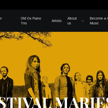
er
Old Ox Piano
About
Become a m
Artists
Trio
us
Music
STIVAL MARIE