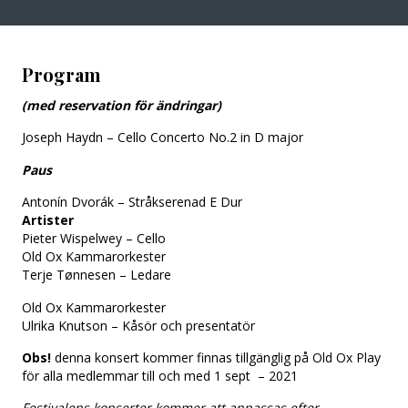
Program
(med reservation för ändringar)
Joseph Haydn – Cello Concerto No.2 in D major
Paus
Antonín Dvorák – Stråkserenad E Dur
Artister
Pieter Wispelwey – Cello
Old Ox Kammarorkester
Terje Tønnesen – Ledare
Old Ox Kammarorkester
Ulrika Knutson – Kåsör och presentatör
Obs!
denna konsert kommer finnas tillgänglig på Old Ox Play
för alla medlemmar till och med 1 sept – 2021
Festivalens konserter kommer att anpassas efter