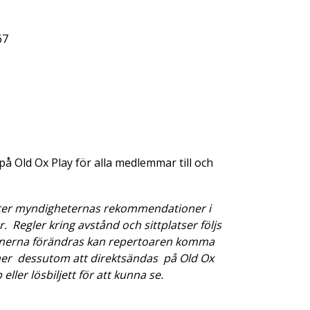
67
å Old Ox Play för alla medlemmar till och
fter myndigheternas rekommendationer i
 får. Regler kring avstånd och sittplatser följs
onerna förändras kan repertoaren komma
mmer dessutom att direktsändas på Old Ox
ler lösbiljett för att kunna se.