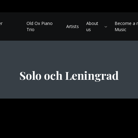
er
Old Ox Piano
About
Become a m
Artists
Trio
us
Music
Solo och Leningrad