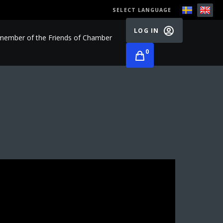
SELECT LANGUAGE
LOG IN
ember of the Friends of Chamber
0