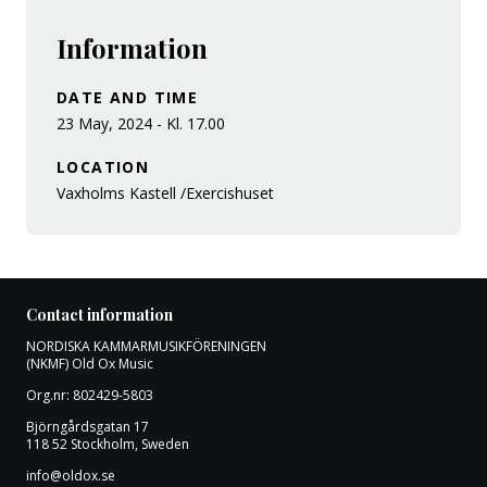
Information
DATE AND TIME
23 May, 2024 - Kl. 17.00
LOCATION
Vaxholms Kastell /Exercishuset
Contact information
NORDISKA KAMMARMUSIKFÖRENINGEN
(NKMF) Old Ox Music
Org.nr: 802429-5803
Björngårdsgatan 17
118 52 Stockholm, Sweden
info@oldox.se