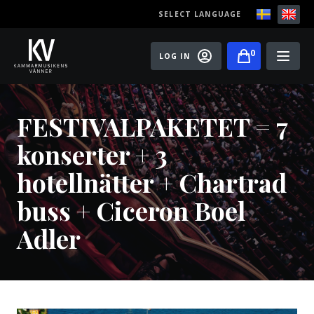
SELECT LANGUAGE
0
LOG IN
Events
FESTIVALPAKETET = 7
Master classes
konserter + 3
Old Ox Chamber Orchestra
hotellnätter + Chartrad
Old Ox Piano Trio
buss + Ciceron Boel
Artists
Adler
About us
Become a member of the Friends of Chamber
Music