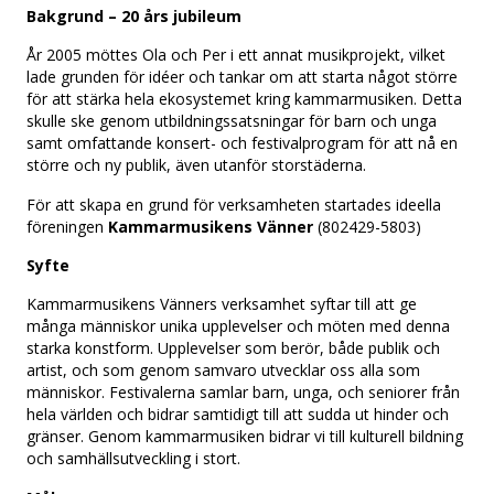
Bakgrund – 20 års jubileum
År 2005 möttes Ola och Per i ett annat musikprojekt, vilket
lade grunden för idéer och tankar om att starta något större
för att stärka hela ekosystemet kring kammarmusiken. Detta
skulle ske genom utbildningssatsningar för barn och unga
samt omfattande konsert- och festivalprogram för att nå en
större och ny publik, även utanför storstäderna.
För att skapa en grund för verksamheten startades ideella
föreningen
Kammarmusikens Vänner
(802429-5803)
Syfte
Kammarmusikens Vänners verksamhet syftar till att ge
många människor unika upplevelser och möten med denna
starka konstform. Upplevelser som berör, både publik och
artist, och som genom samvaro utvecklar oss alla som
människor. Festivalerna samlar barn, unga, och seniorer från
hela världen och bidrar samtidigt till att sudda ut hinder och
gränser. Genom kammarmusiken bidrar vi till kulturell bildning
och samhällsutveckling i stort.