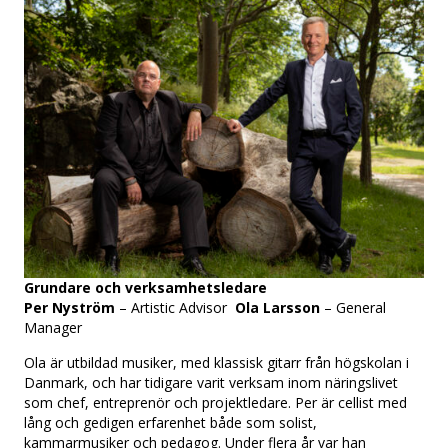
Om oss
Styrelsen
Media
Press
Kontakt
Grundare och verksamhetsledare
Per Nyström
– Artistic Advisor
Ola Larsson
– General
Manager
Ola är utbildad musiker, med klassisk gitarr från högskolan i
Danmark, och har tidigare varit verksam inom näringslivet
som chef, entreprenör och projektledare. Per är cellist med
lång och gedigen erfarenhet både som solist,
kammarmusiker och pedagog. Under flera år var han