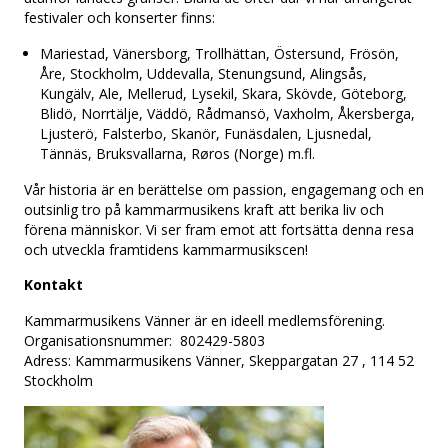
festivaler och konserter finns:
Mariestad, Vänersborg, Trollhättan, Östersund, Frösön,
Åre, Stockholm, Uddevalla, Stenungsund, Alingsås,
Kungälv, Ale, Mellerud, Lysekil, Skara, Skövde, Göteborg,
Blidö, Norrtälje, Väddö, Rådmansö, Vaxholm, Åkersberga,
Ljusterö, Falsterbo, Skanör, Funäsdalen, Ljusnedal,
Tännäs, Bruksvallarna, Røros (Norge) m.fl.
Vår historia är en berättelse om passion, engagemang och en
outsinlig tro på kammarmusikens kraft att berika liv och
förena människor. Vi ser fram emot att fortsätta denna resa
och utveckla framtidens kammarmusikscen!
Kontakt
Kammarmusikens Vänner är en ideell medlemsförening.
Organisationsnummer: 802429-5803
Adress: Kammarmusikens Vänner, Skeppargatan 27 , 114 52
Stockholm