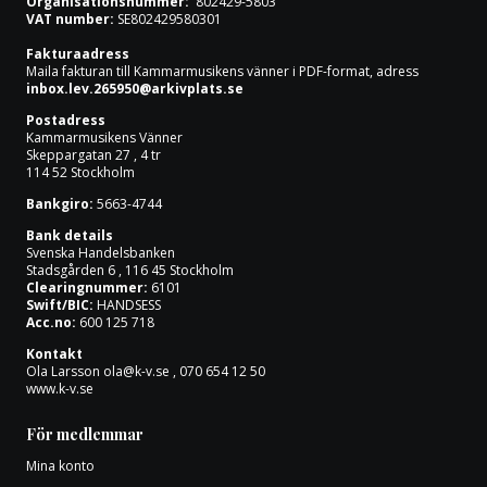
Organisationsnummer:
802429-5803
VAT number:
SE802429580301
Fakturaadress
Maila fakturan till Kammarmusikens vänner i PDF-format, adress
inbox.lev.265950@arkivplats.se
Postadress
Kammarmusikens Vänner
Skeppargatan 27 , 4 tr
114 52 Stockholm
Bankgiro:
5663-4744
Bank details
Svenska Handelsbanken
Stadsgården 6 , 116 45 Stockholm
Clearingnummer:
6101
Swift/BIC:
HANDSESS
Acc.no:
600 125 718
Kontakt
Ola Larsson
ola@k-v.se
, 070 654 12 50
www.k-v.se
För medlemmar
Mina konto