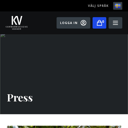
VÄLJ SPRÅK
0
LOGGA IN
Play
Bli medlem
Festivaler
Konserter
Master classes
Press
Rising Stars
Artister