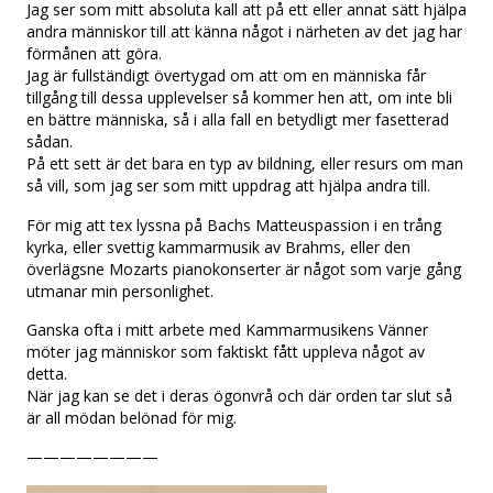
Jag ser som mitt absoluta kall att på ett eller annat sätt hjälpa
andra människor till att känna något i närheten av det jag har
förmånen att göra.
Jag är fullständigt övertygad om att om en människa får
tillgång till dessa upplevelser så kommer hen att, om inte bli
en bättre människa, så i alla fall en betydligt mer fasetterad
sådan.
På ett sett är det bara en typ av bildning, eller resurs om man
så vill, som jag ser som mitt uppdrag att hjälpa andra till.
För mig att tex lyssna på Bachs Matteuspassion i en trång
kyrka, eller svettig kammarmusik av Brahms, eller den
överlägsne Mozarts pianokonserter är något som varje gång
utmanar min personlighet.
Ganska ofta i mitt arbete med Kammarmusikens Vänner
möter jag människor som faktiskt fått uppleva något av
detta.
När jag kan se det i deras ögonvrå och där orden tar slut så
är all mödan belönad för mig.
————————