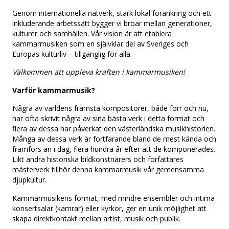
Genom internationella nätverk, stark lokal förankring och ett
inkluderande arbetssätt bygger vi broar mellan generationer,
kulturer och samhällen. Vår vision är att etablera
kammarmusiken som en självklar del av Sveriges och
Europas kulturliv – tillgänglig för alla.
Välkommen att uppleva kraften i kammarmusiken!
Varför kammarmusik?
Några av världens främsta kompositörer, både förr och nu,
har ofta skrivit några av sina bästa verk i detta format och
flera av dessa har påverkat den västerländska musikhistorien.
Många av dessa verk är fortfarande bland de mest kända och
framförs än i dag, flera hundra år efter att de komponerades.
Likt andra historiska bildkonstnärers och författares
mästerverk tillhör denna kammarmusik vår gemensamma
djupkultur.
Kammarmusikens format, med mindre ensembler och intima
konsertsalar (kamrar) eller kyrkor, ger en unik möjlighet att
skapa direktkontakt mellan artist, musik och publik.