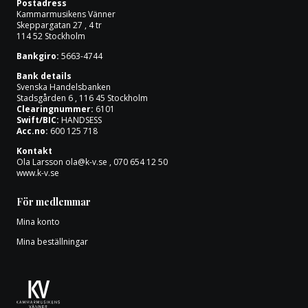
Postadress
Om oss
Kammarmusikens Vänner
Skeppargatan 27 , 4 tr
114 52 Stockholm
Bankgiro:
5663-4744
Bank details
Svenska Handelsbanken
Stadsgården 6 , 116 45 Stockholm
Clearingnummer:
6101
Swift/BIC:
HANDSESS
Acc.no:
600 125 718
Kontakt
Ola Larsson
ola@k-v.se
, 070 654 12 50
www.k-v.se
För medlemmar
Mina konto
Mina beställningar