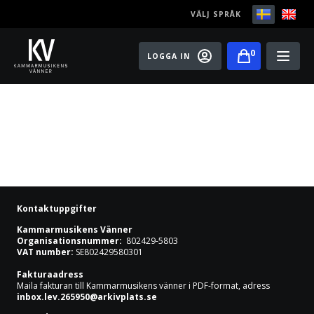
VÄLJ SPRÅK
0
LOGGA IN
Play
Bli medlem
Festivaler
Konserter
Kontaktuppgifter
Master classes
Kammarmusikens Vänner
Organisationsnummer:
802429-5803
VAT number:
SE802429580301
Rising Stars
Fakturaadress
Maila fakturan till Kammarmusikens vänner i PDF-format, adress
Artister
inbox.lev.265950@arkivplats.se