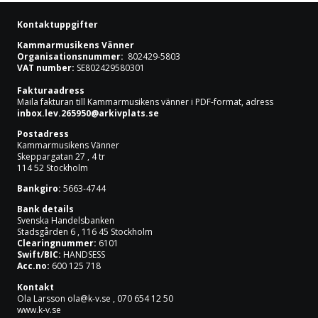
Kontaktuppgifter
Kammarmusikens Vänner
Organisationsnummer:
802429-5803
VAT number:
SE802429580301
Fakturaadress
Maila fakturan till Kammarmusikens vänner i PDF-format, adress
inbox.lev.265950@arkivplats.se
Postadress
Kammarmusikens Vänner
Skeppargatan 27 , 4 tr
114 52 Stockholm
Bankgiro:
5663-4744
Bank details
Svenska Handelsbanken
Stadsgården 6 , 116 45 Stockholm
Clearingnummer:
6101
Swift/BIC:
HANDSESS
Acc.no:
600 125 718
Kontakt
Ola Larsson
ola@k-v.se
, 070 654 12 50
www.k-v.se