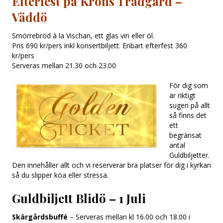
Efterfest på Kröns Trädgård
–
Väddö
Smörrebröd à la Vischan, ett glas vin eller öl.
Pris 690 kr/pers inkl konsertbiljett. Enbart efterfest 360
kr/pers
Serveras mellan 21.30 och 23.00
För dig som
är riktigt
sugen på allt
så finns det
ett
begränsat
antal
Guldbiljetter.
Den innehåller allt och vi reserverar bra platser för dig i kyrkan
så du slipper köa eller stressa.
Guldbiljett Blidö – 1 Juli
Skärgårdsbuffé
– Serveras mellan kl 16.00 och 18.00 i