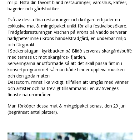
miljö. Hitta din favorit bland restauranger, värdshus, kaféer,
bagerier och gårdsbutiker
Två av dessa fina restauranger och krögare erbjuder nu
exklusiva mat & mingelpaket unikt för alla festivalbesökare.
Trädgårdsresturangen Vischan på Kröns på Väddö serverar
härligheter inne i Kröns handelsträdgård, en underbar miljö
och färgprakt.
I Sockenstugan i kyrkbacken på Blidö serveras skärgårdsbuffé
med terrass ut mot skärgårds- fjärden.
Serveringarna är utformade så att det skall passa fint in i
konsertprogrammet så man både hinner uppleva musiken
och den goda maten.
Dessutom, minst lika viktigt, tillfällen att umgås med vänner
och artister och ha trevligt tillsammans i en av Sveriges
finaste naturområden
Man förköper dessa mat & mingelpaket senast den 29 juni
(begränsat antal platser).