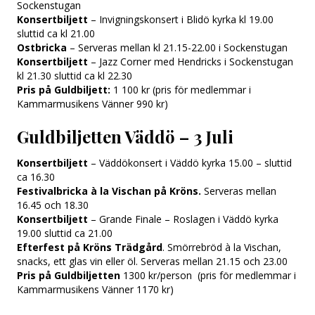
Sockenstugan
Konsertbiljett
– Invigningskonsert i Blidö kyrka kl 19.00
sluttid ca kl 21.00
Ostbricka
– Serveras mellan kl 21.15-22.00 i Sockenstugan
Konsertbiljett
– Jazz Corner med Hendricks i Sockenstugan
kl 21.30 sluttid ca kl 22.30
Pris på Guldbiljett:
1 100 kr (pris för medlemmar i
Kammarmusikens Vänner 990 kr)
Guldbiljetten Väddö – 3 Juli
Konsertbiljett
– Väddökonsert i Väddö kyrka 15.00 – sluttid
ca 16.30
Festivalbricka à la Vischan på Kröns.
Serveras mellan
16.45 och 18.30
Konsertbiljett
– Grande Finale – Roslagen i Väddö kyrka
19.00 sluttid ca 21.00
Efterfest på Kröns Trädgård
. Smörrebröd à la Vischan,
snacks, ett glas vin eller öl. Serveras mellan 21.15 och 23.00
Pris på Guldbiljetten
1300 kr/person (pris för medlemmar i
Kammarmusikens Vänner 1170 kr)