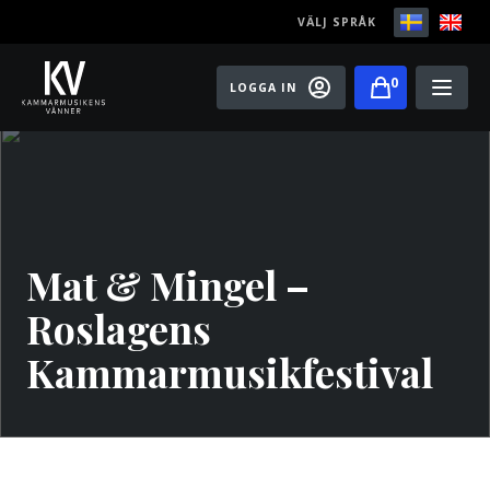
VÄLJ SPRÅK
0
LOGGA IN
Play
Bli medlem
Festivaler
Mat & Mingel –
Konserter
Roslagens
Master classes
Kammarmusikfestival
Rising Stars
Artister