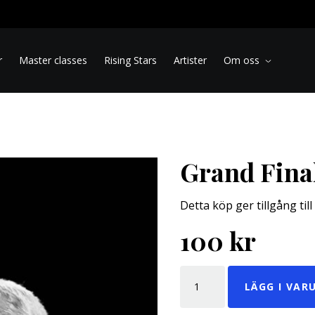
r
Master classes
Rising Stars
Artister
Om oss
Grand Fina
Detta köp ger tillgång til
100
kr
GRAND FINALE MÄNGD
LÄGG I VAR