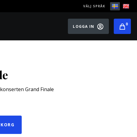
VÄLJ SPRÅK
0
LOGGA IN
le
l konserten Grand Finale
UKORG