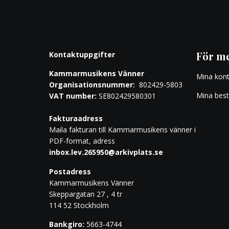
För m
Kontaktuppgifter
Kammarmusikens Vänner
Mina kon
Organisationsnummer:
802429-5803
Mina best
VAT number:
SE802429580301
Fakturaadress
Maila fakturan till Kammarmusikens vänner i
PDF-format, adress
inbox.lev.265950@arkivplats.se
Postadress
Kammarmusikens Vänner
Skeppargatan 27 , 4 tr
114 52 Stockholm
Bankgiro:
5663-4744